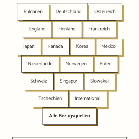
Bulgarien
Deutschland
Österreich
England
Finnland
Frankreich
Japan
Kanada
Korea
Mexico
Niederlande
Norwegen
Polen
Schweiz
Singapur
Slowakei
Tschechien
International
Alle Bezugsquellen