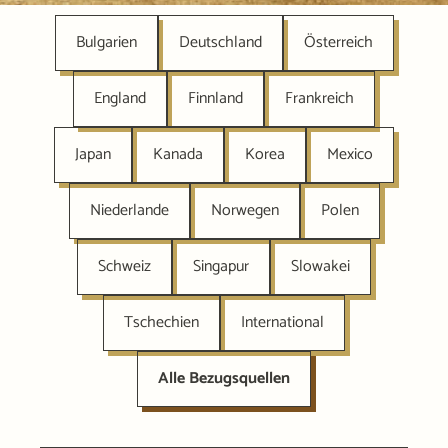
Bulgarien
Deutschland
Österreich
England
Finnland
Frankreich
Japan
Kanada
Korea
Mexico
Niederlande
Norwegen
Polen
Schweiz
Singapur
Slowakei
Tschechien
International
Alle Bezugsquellen