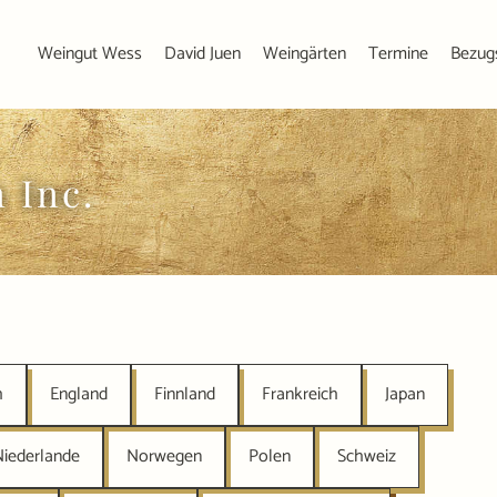
Weingut Wess
David Juen
Weingärten
Termine
Bezug
 Inc.
h
England
Finnland
Frankreich
Japan
Niederlande
Norwegen
Polen
Schweiz