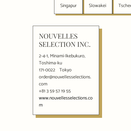
Singapur
Slowakei
Tsche
NOUVELLES
SELECTION INC.
2-4-1, Minami-Ikebukuro,
Toshima-ku
171-0022
Tokyo
order@nouvellesselections.
com
+81 3 59 57 19 55
www.nouvellesselections.co
m