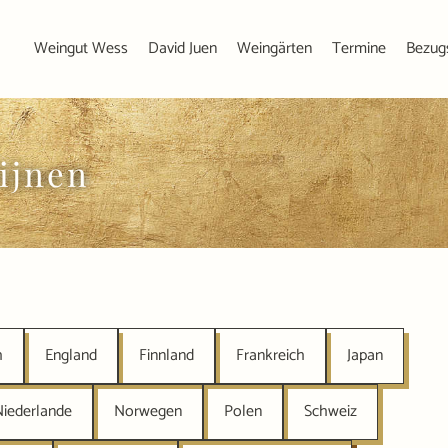
Weingut Wess
David Juen
Weingärten
Termine
Bezug
ijnen
h
England
Finnland
Frankreich
Japan
Niederlande
Norwegen
Polen
Schweiz