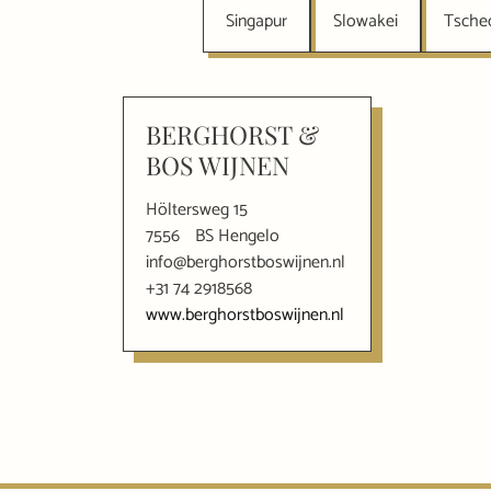
Singapur
Slowakei
Tsche
BERGHORST &
BOS WIJNEN
Höltersweg 15
7556
BS Hengelo
info@berghorstboswijnen.nl
+31 74 2918568
www.berghorstboswijnen.nl