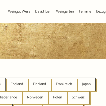
Weingut Wess
David Juen
Weingärten
Termine
Bezug
h
England
Finnland
Frankreich
Japan
Niederlande
Norwegen
Polen
Schweiz