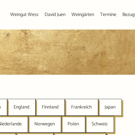
Weingut Wess
David Juen
Weingärten
Termine
Bezug
h
England
Finnland
Frankreich
Japan
Niederlande
Norwegen
Polen
Schweiz