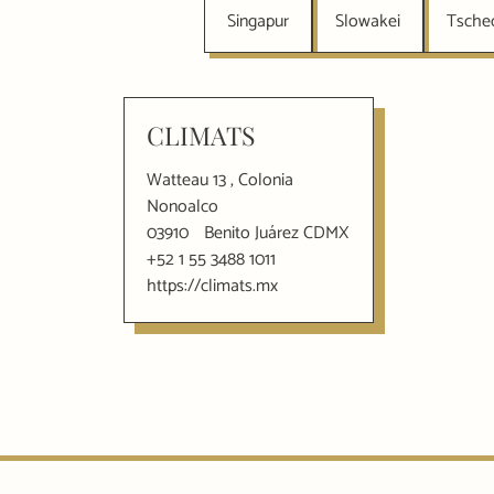
Singapur
Slowakei
Tsche
CLIMATS
Watteau 13 , Colonia
Nonoalco
03910
Benito Juárez CDMX
+52 1 55 3488 1011
https://climats.mx