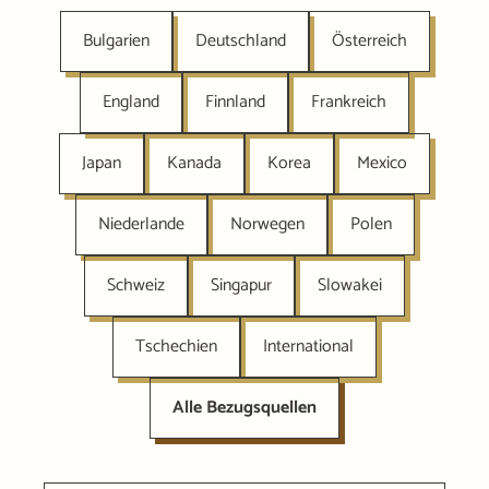
Bulgarien
Deutschland
Österreich
England
Finnland
Frankreich
Japan
Kanada
Korea
Mexico
Niederlande
Norwegen
Polen
Schweiz
Singapur
Slowakei
Tschechien
International
Alle Bezugsquellen