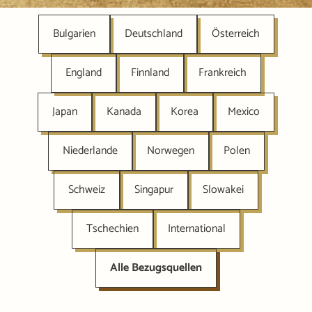
Bulgarien
Deutschland
Österreich
England
Finnland
Frankreich
Japan
Kanada
Korea
Mexico
Niederlande
Norwegen
Polen
Schweiz
Singapur
Slowakei
Tschechien
International
Alle Bezugsquellen