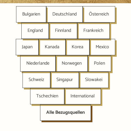
Bulgarien
Deutschland
Österreich
England
Finnland
Frankreich
Japan
Kanada
Korea
Mexico
Niederlande
Norwegen
Polen
Schweiz
Singapur
Slowakei
Tschechien
International
Alle Bezugsquellen