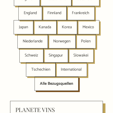
England
Finnland
Frankreich
Japan
Kanada
Korea
Mexico
Niederlande
Norwegen
Polen
Schweiz
Singapur
Slowakei
Tschechien
International
Alle Bezugsquellen
PLANETE VINS