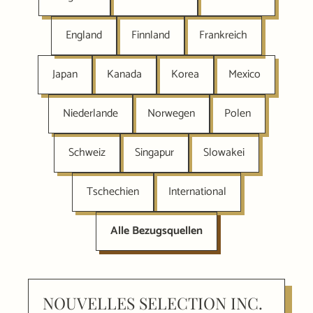
England
Finnland
Frankreich
Japan
Kanada
Korea
Mexico
Niederlande
Norwegen
Polen
Schweiz
Singapur
Slowakei
Tschechien
International
Alle Bezugsquellen
NOUVELLES SELECTION INC.